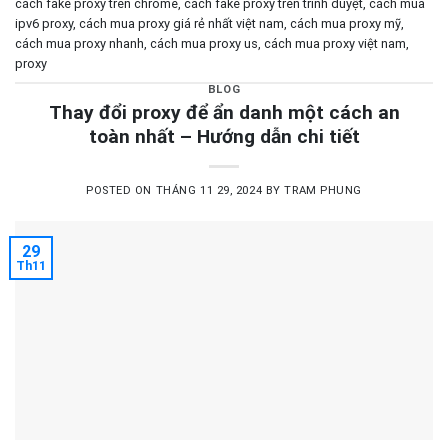
cách fake proxy trên chrome
,
cách fake proxy trên trình duyệt
,
cách mua
ipv6 proxy
,
cách mua proxy giá rẻ nhất việt nam
,
cách mua proxy mỹ
,
cách mua proxy nhanh
,
cách mua proxy us
,
cách mua proxy việt nam
,
proxy
BLOG
Thay đổi proxy để ẩn danh một cách an
toàn nhất – Hướng dẫn chi tiết
POSTED ON
THÁNG 11 29, 2024
BY
TRAM PHUNG
29
Th11