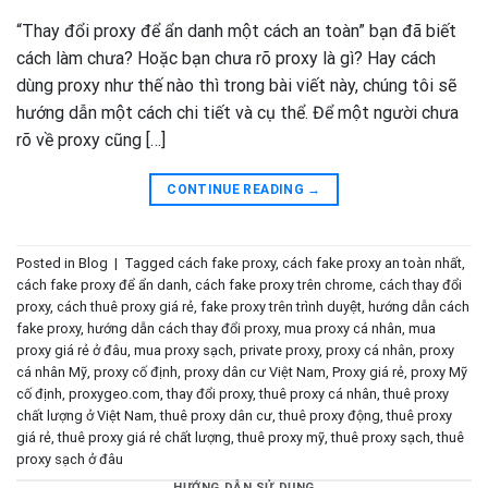
“Thay đổi proxy để ẩn danh một cách an toàn” bạn đã biết
cách làm chưa? Hoặc bạn chưa rõ proxy là gì? Hay cách
dùng proxy như thế nào thì trong bài viết này, chúng tôi sẽ
hướng dẫn một cách chi tiết và cụ thể. Để một người chưa
rõ về proxy cũng […]
CONTINUE READING
→
Posted in
Blog
|
Tagged
cách fake proxy
,
cách fake proxy an toàn nhất
,
cách fake proxy để ẩn danh
,
cách fake proxy trên chrome
,
cách thay đổi
proxy
,
cách thuê proxy giá rẻ
,
fake proxy trên trình duyệt
,
hướng dẫn cách
fake proxy
,
hướng dẫn cách thay đổi proxy
,
mua proxy cá nhân
,
mua
proxy giá rẻ ở đâu
,
mua proxy sạch
,
private proxy
,
proxy cá nhân
,
proxy
cá nhân Mỹ
,
proxy cố định
,
proxy dân cư Việt Nam
,
Proxy giá rẻ
,
proxy Mỹ
cố định
,
proxygeo.com
,
thay đổi proxy
,
thuê proxy cá nhân
,
thuê proxy
chất lượng ở Việt Nam
,
thuê proxy dân cư
,
thuê proxy động
,
thuê proxy
giá rẻ
,
thuê proxy giá rẻ chất lượng
,
thuê proxy mỹ
,
thuê proxy sạch
,
thuê
proxy sạch ở đâu
HƯỚNG DẪN SỬ DỤNG