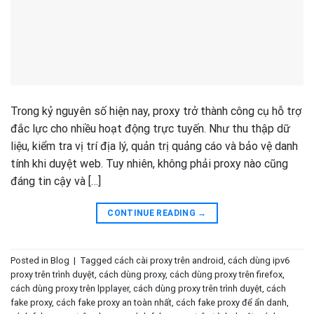
Trong kỷ nguyên số hiện nay, proxy trở thành công cụ hỗ trợ
đắc lực cho nhiều hoạt động trực tuyến. Như thu thập dữ
liệu, kiểm tra vị trí địa lý, quản trị quảng cáo và bảo vệ danh
tính khi duyệt web. Tuy nhiên, không phải proxy nào cũng
đáng tin cậy và […]
CONTINUE READING
→
Posted in
Blog
|
Tagged
cách cài proxy trên android
,
cách dùng ipv6
proxy trên trình duyệt
,
cách dùng proxy
,
cách dùng proxy trên firefox
,
cách dùng proxy trên lpplayer
,
cách dùng proxy trên trình duyệt
,
cách
fake proxy
,
cách fake proxy an toàn nhất
,
cách fake proxy để ẩn danh
,