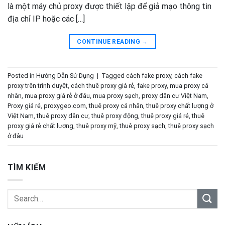
là một máy chủ proxy được thiết lập để giả mạo thông tin
địa chỉ IP hoặc các […]
CONTINUE READING
→
Posted in
Hướng Dẫn Sử Dụng
|
Tagged
cách fake proxy
,
cách fake
proxy trên trình duyệt
,
cách thuê proxy giá rẻ
,
fake proxy
,
mua proxy cá
nhân
,
mua proxy giá rẻ ở đâu
,
mua proxy sạch
,
proxy dân cư Việt Nam
,
Proxy giá rẻ
,
proxygeo.com
,
thuê proxy cá nhân
,
thuê proxy chất lượng ở
Việt Nam
,
thuê proxy dân cư
,
thuê proxy động
,
thuê proxy giá rẻ
,
thuê
proxy giá rẻ chất lượng
,
thuê proxy mỹ
,
thuê proxy sạch
,
thuê proxy sạch
ở đâu
TÌM KIẾM