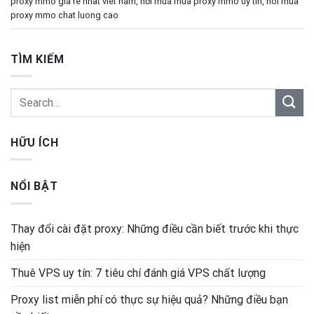
proxy mmo gia re nhat viet nam
,
nơi mua mua proxy mmo uy tín
,
noi mua
proxy mmo chat luong cao
TÌM KIẾM
HỮU ÍCH
NỔI BẬT
Thay đổi cài đặt proxy: Những điều cần biết trước khi thực
hiện
Thuê VPS uy tín: 7 tiêu chí đánh giá VPS chất lượng
Proxy list miễn phí có thực sự hiệu quả? Những điều bạn