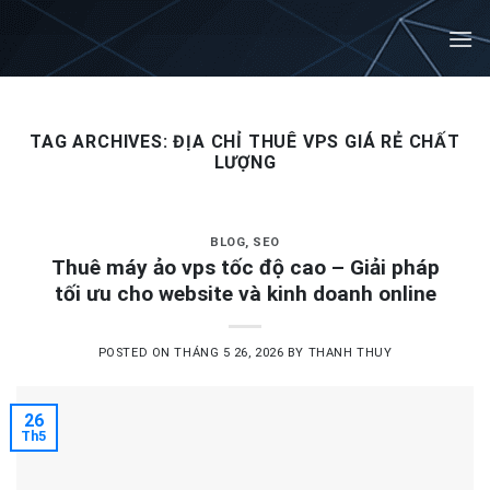
Skip
to
content
TAG ARCHIVES:
ĐỊA CHỈ THUÊ VPS GIÁ RẺ CHẤT
LƯỢNG
BLOG
,
SEO
Thuê máy ảo vps tốc độ cao – Giải pháp
tối ưu cho website và kinh doanh online
POSTED ON
THÁNG 5 26, 2026
BY
THANH THUY
26
Th5