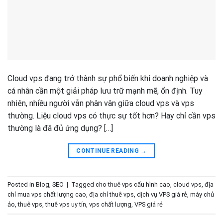
Cloud vps đang trở thành sự phổ biến khi doanh nghiệp và
cá nhân cần một giải pháp lưu trữ mạnh mẽ, ổn định. Tuy
nhiên, nhiều người vẫn phân vân giữa cloud vps và vps
thường. Liệu cloud vps có thực sự tốt hơn? Hay chỉ cần vps
thường là đã đủ ứng dụng? […]
CONTINUE READING
→
Posted in
Blog
,
SEO
|
Tagged
cho thuê vps cấu hình cao
,
cloud vps
,
địa
chỉ mua vps chất lượng cao
,
địa chỉ thuê vps
,
dịch vụ VPS giá rẻ
,
máy chủ
ảo
,
thuê vps
,
thuê vps uy tín
,
vps chất lượng
,
VPS giá rẻ