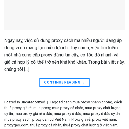
Ngày nay, việc sử dụng proxy cách mà nhiều người đang áp
dụng vì nó mang lại nhiều lợi ích. Tuy nhiên, việc tìm kiếm
một nhà cung cấp proxy đáng tin cậy, có tốc độ nhanh và
giá cả hợp lý có thể trở nên khá khó khăn. Trong bài viết này,
chúng tôi […]
CONTINUE READING
→
Posted in
Uncategorized
|
Tagged
cách mua proxy nhanh chóng
,
cách
thuê proxy giá rẻ
,
mua proxy
,
mua proxy cá nhân
,
mua proxy chất lượng
uy tín
,
mua proxy giá rẻ ở đâu
,
mua proxy ở đâu
,
mua proxy ở đâu uy tín
,
mua proxy sạch
,
proxy dân cư Việt Nam
,
Proxy giá rẻ
,
proxy việt nam
,
proxygeo.com
,
thuê proxy cá nhân
,
thuê proxy chất lượng ở Việt Nam
,