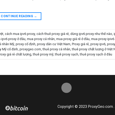
CONTINUE READING
→
yệt
,
cách mua ipv6 proxy
,
cách thuê proxy giá rẻ
,
dùng ipv6 proxy như thế nào
,
 ipv6 proxy ở đâu
,
mua proxy cá nhân
,
mua proxy giá rẻ ở đâu
,
mua proxy ipiv6
á nhân Mỹ
,
proxy cố định
,
proxy dân cư Việt Nam
,
Proxy giá rẻ
,
proxy ipv6
,
proxy
y Mỹ cố định
,
proxygeo.com
,
thuê proxy cá nhân
,
thuê proxy chất lượng ở Việt
roxy giá rẻ chất lượng
,
thuê proxy mỹ
,
thuê proxy sạch
,
thuê proxy sạch ở đâu
Copyright © 2023 ProxyGeo.com. Al