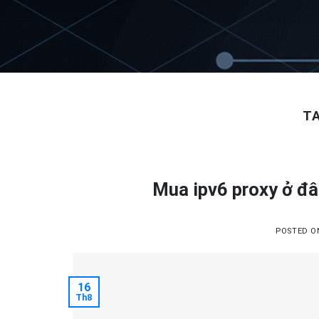
Skip
to
content
T
Mua ipv6 proxy ở đ
POSTED 
16
Th8