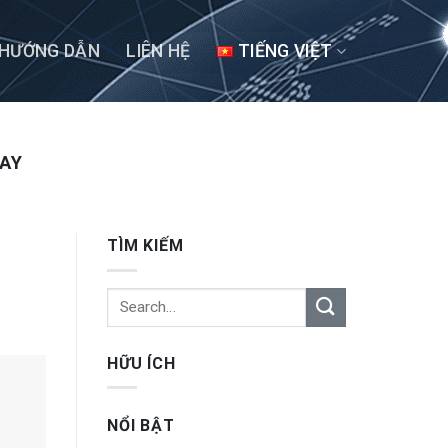
HƯỚNG DẪN
LIÊN HỆ
TIẾNG VIỆT
NAY
TÌM KIẾM
HỮU ÍCH
NỔI BẬT