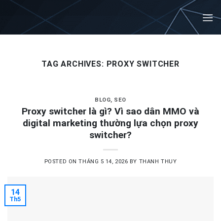
Skip
to
content
TAG ARCHIVES:
PROXY SWITCHER
BLOG
,
SEO
Proxy switcher là gì? Vì sao dân MMO và
digital marketing thường lựa chọn proxy
switcher?
POSTED ON
THÁNG 5 14, 2026
BY
THANH THUY
14
Th5