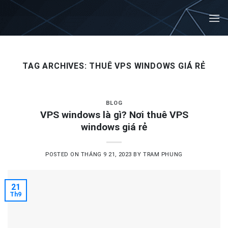
Skip
to
content
TAG ARCHIVES:
THUÊ VPS WINDOWS GIÁ RẺ
BLOG
VPS windows là gì? Nơi thuê VPS
windows giá rẻ
POSTED ON
THÁNG 9 21, 2023
BY
TRAM PHUNG
21
Th9