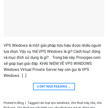
VPS Windows là một giải pháp hữu hiệu được nhiều người
lựa chọn. Vậy cụ thể VPS Windows là gì? Cách hoạt động
và mục đích sử dụng là gì?… Trong bài này, Proxygeo.com
sẽ giúp bạn giải đáp. KHÁI NIỆM VỀ VPS WINDOWS
Windows Virtual Private Server hay còn gọi là VPS
Windows . […]
CONTINUE READING
→
Posted in
Blog
|
Tagged
các loại vps windows
,
cho thuê máy chủ
,
cho
thuê vps
,
cho thuê vps cấu hình cao
,
cho thuê vps giá rẻ
,
dùng vps