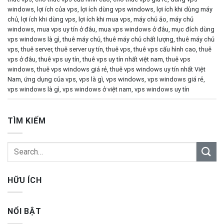
windows
,
lợi ích của vps
,
lợi ích dùng vps windows
,
lợi ích khi dùng máy
chủ
,
lợi ích khi dùng vps
,
lợi ích khi mua vps
,
máy chủ ảo
,
máy chủ
windows
,
mua vps uy tín ở đâu
,
mua vps windows ở đâu
,
mục đích dùng
vps windows là gì
,
thuê máy chủ
,
thuê máy chủ chất lượng
,
thuê máy chủ
vps
,
thuê server
,
thuê server uy tín
,
thuê vps
,
thuê vps cấu hình cao
,
thuê
vps ở đâu
,
thuê vps uy tín
,
thuê vps uy tín nhất việt nam
,
thuê vps
windows
,
thuê vps windows giá rẻ
,
thuê vps windows uy tín nhất Việt
Nam
,
ứng dụng của vps
,
vps là gì
,
vps windows
,
vps windows giá rẻ
,
vps windows là gì
,
vps windows ở việt nam
,
vps windows uy tín
TÌM KIẾM
HỮU ÍCH
NỔI BẬT