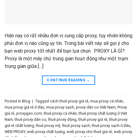
Hiện nay có rất nhiều đơn vị cung cấp proxy, tuy nhiên không
phải đơn vị nào cũng uy tín. Trong bài viết này sẽ gợi ý cho
bạn web proxy tốt nhất để bạn lựa chọn. PROXY LÀ GÌ?
Proxy là một máy chủ trung gian hoạt động như một trạm
trung gian giữa […]
CONTINUE READING
→
Posted in
Blog
|
Tagged
cách thuê proxy giá rẻ
,
mua proxy cá nhân
,
mua proxy giá rẻ ở đâu
,
mua proxy sạch
,
proxy dân cư Việt Nam
,
Proxy
giá rẻ
,
proxygeo.com
,
thuê proxy cá nhân
,
thuê proxy chất lượng ở Việt
Nam
,
thuê proxy dân cư
,
thuê proxy động
,
thuê proxy giá rẻ
,
thuê proxy
giá rẻ chất lượng
,
thuê proxy mỹ
,
thuê proxy sạch
,
thuê proxy sạch ở đâu
,
WEB PROXY
,
web proxy chất lượng
,
web proxy cho thuê giá rẻ
,
web proxy