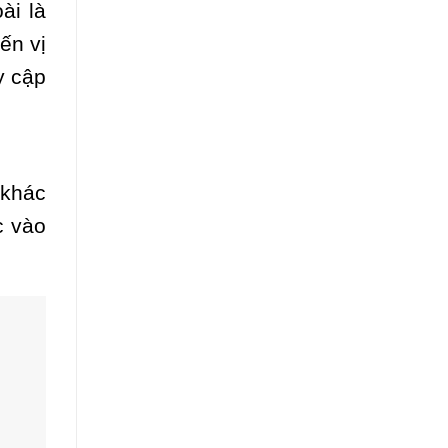
ài là
ến vị
y cập
 khác
c vào