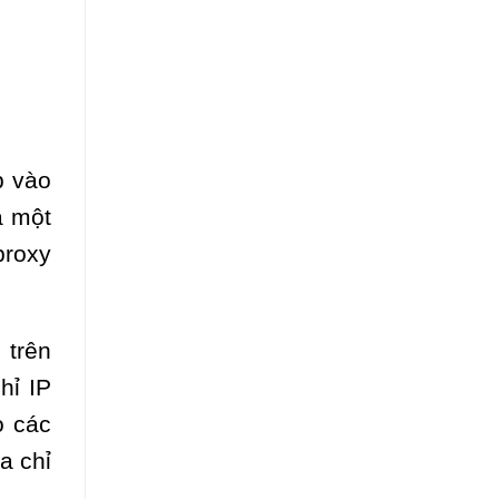
p vào
a một
proxy
 trên
hỉ IP
o các
a chỉ