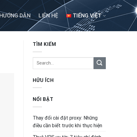
HƯỚNG DẪN
LIÊN HỆ
TIẾNG VIỆT
TÌM KIẾM
HỮU ÍCH
NỔI BẬT
Thay đổi cài đặt proxy: Những
điều cần biết trước khi thực hiện