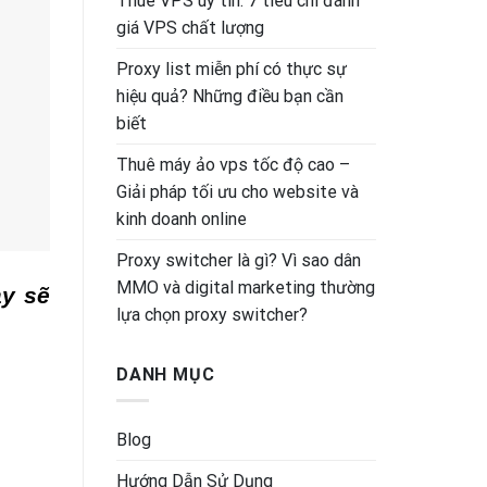
Thuê VPS uy tín: 7 tiêu chí đánh
giá VPS chất lượng
Proxy list miễn phí có thực sự
hiệu quả? Những điều bạn cần
biết
Thuê máy ảo vps tốc độ cao –
Giải pháp tối ưu cho website và
kinh doanh online
Proxy switcher là gì? Vì sao dân
MMO và digital marketing thường
ày sẽ
lựa chọn proxy switcher?
DANH MỤC
Blog
Hướng Dẫn Sử Dụng