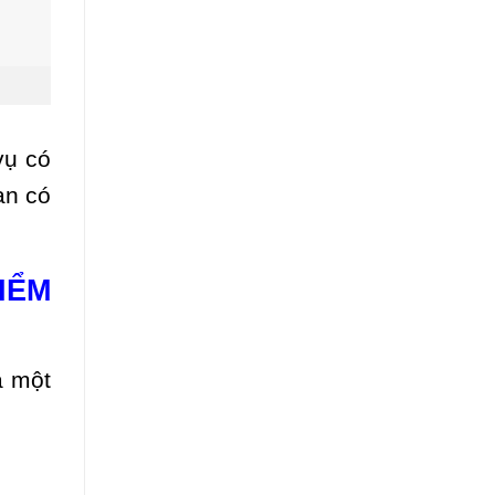
vụ có
ạn có
IỂM
à một