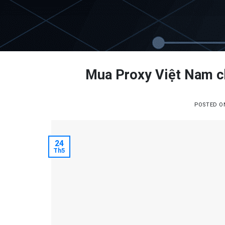
Skip
to
content
Mua Proxy Việt Nam ch
POSTED 
24
Th5