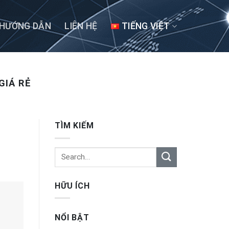
HƯỚNG DẪN
LIÊN HỆ
TIẾNG VIỆT
GIÁ RẺ
TÌM KIẾM
HỮU ÍCH
NỔI BẬT