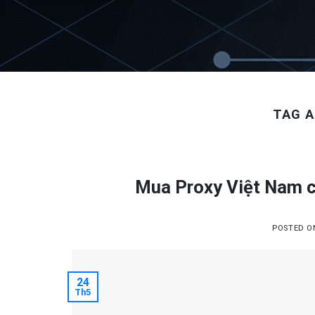
Skip
to
content
TAG A
Mua Proxy Việt Nam ch
POSTED 
24
Th5