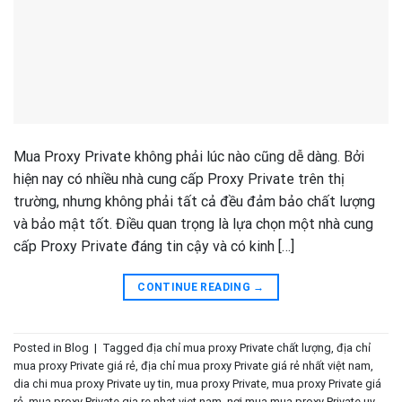
Mua Proxy Private không phải lúc nào cũng dễ dàng. Bởi
hiện nay có nhiều nhà cung cấp Proxy Private trên thị
trường, nhưng không phải tất cả đều đảm bảo chất lượng
và bảo mật tốt. Điều quan trọng là lựa chọn một nhà cung
cấp Proxy Private đáng tin cậy và có kinh […]
CONTINUE READING
→
Posted in
Blog
|
Tagged
địa chỉ mua proxy Private chất lượng
,
địa chỉ
mua proxy Private giá rẻ
,
địa chỉ mua proxy Private giá rẻ nhất việt nam
,
dia chi mua proxy Private uy tin
,
mua proxy Private
,
mua proxy Private giá
rẻ
,
mua proxy Private gia re nhat viet nam
,
nơi mua mua proxy Private uy