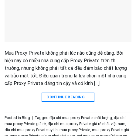
Mua Proxy Private không phải lúc nào cũng dễ dàng. Bởi
hiện nay có nhiều nhà cung cấp Proxy Private trên thị
trường, nhưng không phải tất cả đều đảm bảo chất lượng
và bảo mật tốt. Điều quan trọng là lựa chọn một nhà cung
cấp Proxy Private đáng tin cậy và có kinh […]
CONTINUE READING
→
Posted in
Blog
|
Tagged
địa chỉ mua proxy Private chất lượng
,
địa chỉ
mua proxy Private giá rẻ
,
địa chỉ mua proxy Private giá rẻ nhất việt nam
,
dia chi mua proxy Private uy tin
,
mua proxy Private
,
mua proxy Private giá
rẻ
,
mua proxy Private gia re nhat viet nam
,
nơi mua mua proxy Private uy