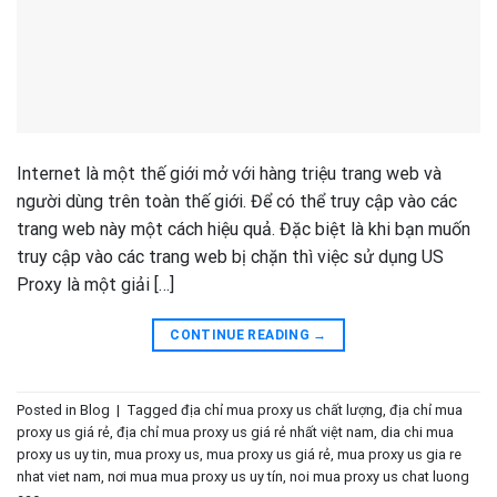
Internet là một thế giới mở với hàng triệu trang web và
người dùng trên toàn thế giới. Để có thể truy cập vào các
trang web này một cách hiệu quả. Đặc biệt là khi bạn muốn
truy cập vào các trang web bị chặn thì việc sử dụng US
Proxy là một giải […]
CONTINUE READING
→
Posted in
Blog
|
Tagged
địa chỉ mua proxy us chất lượng
,
địa chỉ mua
proxy us giá rẻ
,
địa chỉ mua proxy us giá rẻ nhất việt nam
,
dia chi mua
proxy us uy tin
,
mua proxy us
,
mua proxy us giá rẻ
,
mua proxy us gia re
nhat viet nam
,
nơi mua mua proxy us uy tín
,
noi mua proxy us chat luong