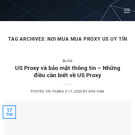
Skip
to
content
TAG ARCHIVES:
NƠI MUA MUA PROXY US UY TÍN
BLOG
US Proxy và bảo mật thông tin – Những
điều cần biết về US Proxy
POSTED ON
THÁNG 5 17, 2023
BY
BAO HAN
17
Th5