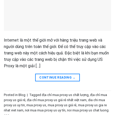
Internet là một thế giới mở với hàng triệu trang web và
người dùng trên toàn thế giới. Để có thể truy cập vào các
trang web này một cách hiệu quả. Đặc biệt là khi bạn muốn
truy cập vào các trang web bị chặn thì việc sử dụng US
Proxy là một giải […]
CONTINUE READING
→
Posted in
Blog
|
Tagged
địa chỉ mua proxy us chất lượng
,
địa chỉ mua
proxy us giá rẻ
,
địa chỉ mua proxy us giá rẻ nhất việt nam
,
dia chi mua
proxy us uy tin
,
mua proxy us
,
mua proxy us giá rẻ
,
mua proxy us gia re
nhat viet nam
,
nơi mua mua proxy us uy tín
,
noi mua proxy us chat luong