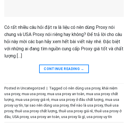
Có rất nhiều câu hỏi đặt ra là liệu có nên dùng Proxy nói
chung và USA Proxy nói riêng hay không? Để trả lời cho câu
hỏi này mời các bạn hãy xem hết bài viết này nhé. Đặc biệt
với những ai đang tìm nguồn cung cấp Proxy giá tốt và chất
lượng […]
CONTINUE READING
→
Posted in
Uncategorized
|
Tagged
có nên dùng usa proxy
,
khái niệm
usa proxy
,
mua usa proxy
,
mua usa proxy an toàn
,
mua usa proxy chất
lượng
,
mua usa proxy giá rẻ
,
mua usa proxy ở đâu chất lượng
,
mua usa
proxy uy tín
,
tại sao nên dùng usa proxy
,
thế nào là usa proxy
,
thuê usa
proxy
,
thuê usa proxy chất lượng
,
thuê usa proxy giá rẻ
,
thuê usa proxy ở
đâu
,
USA proxy
,
usa proxy an toàn
,
usa proxy là gì
,
usa proxy uy tín