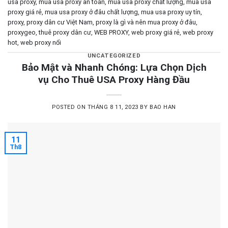
usa proxy
,
mua usa proxy an toàn
,
mua usa proxy chất lượng
,
mua usa
proxy giá rẻ
,
mua usa proxy ở đâu chất lượng
,
mua usa proxy uy tín
,
proxy
,
proxy dân cư Việt Nam
,
proxy là gì và nên mua proxy ở đâu
,
proxygeo
,
thuê proxy dân cư
,
WEB PROXY
,
web proxy giá rẻ
,
web proxy
hot
,
web proxy nổi
UNCATEGORIZED
Bảo Mật và Nhanh Chóng: Lựa Chọn Dịch
vụ Cho Thuê USA Proxy Hàng Đầu
POSTED ON
THÁNG 8 11, 2023
BY
BAO HAN
11
Th8