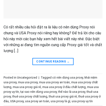
Có rất nhiều câu hỏi đặt ra là liệu có nên dùng Proxy nói
chung và USA Proxy nói riêng hay không? Để trả lời cho câu
hỏi này mời các bạn hãy xem hết bài viết này nhé. Đặc biệt
với những ai đang tìm nguồn cung cấp Proxy giá tốt và chất
lượng […]
CONTINUE READING
→
Posted in
Uncategorized
|
Tagged
có nên dùng usa proxy
,
khái niệm
usa proxy
,
mua usa proxy
,
mua usa proxy an toàn
,
mua usa proxy chất
lượng
,
mua usa proxy giá rẻ
,
mua usa proxy ở đâu chất lượng
,
mua usa
proxy uy tín
,
tại sao nên dùng usa proxy
,
thế nào là usa proxy
,
thuê usa
proxy
,
thuê usa proxy chất lượng
,
thuê usa proxy giá rẻ
,
thuê usa proxy ở
đâu
,
USA proxy
,
usa proxy an toàn
,
usa proxy là gì
,
usa proxy uy tín