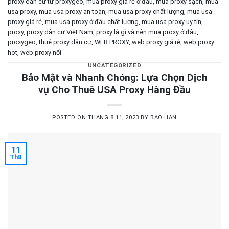
proxy dân cư từ proxygeo
,
mua proxy giá rẻ ở đâu
,
mua proxy sạch
,
mua
usa proxy
,
mua usa proxy an toàn
,
mua usa proxy chất lượng
,
mua usa
proxy giá rẻ
,
mua usa proxy ở đâu chất lượng
,
mua usa proxy uy tín
,
proxy
,
proxy dân cư Việt Nam
,
proxy là gì và nên mua proxy ở đâu
,
proxygeo
,
thuê proxy dân cư
,
WEB PROXY
,
web proxy giá rẻ
,
web proxy
hot
,
web proxy nổi
UNCATEGORIZED
Bảo Mật và Nhanh Chóng: Lựa Chọn Dịch
vụ Cho Thuê USA Proxy Hàng Đầu
POSTED ON
THÁNG 8 11, 2023
BY
BAO HAN
11
Th8