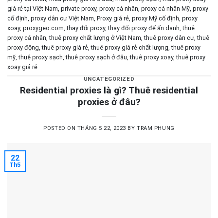
giá rẻ tại Việt Nam
,
private proxy
,
proxy cá nhân
,
proxy cá nhân Mỹ
,
proxy
cố định
,
proxy dân cư Việt Nam
,
Proxy giá rẻ
,
proxy Mỹ cố định
,
proxy
xoay
,
proxygeo.com
,
thay đổi proxy
,
thay đổi proxy để ẩn danh
,
thuê
proxy cá nhân
,
thuê proxy chất lượng ở Việt Nam
,
thuê proxy dân cư
,
thuê
proxy động
,
thuê proxy giá rẻ
,
thuê proxy giá rẻ chất lượng
,
thuê proxy
mỹ
,
thuê proxy sạch
,
thuê proxy sạch ở đâu
,
thuê proxy xoay
,
thuê proxy
xoay giá rẻ
UNCATEGORIZED
Residential proxies là gì? Thuê residential
proxies ở đâu?
POSTED ON
THÁNG 5 22, 2023
BY
TRAM PHUNG
22
Th5