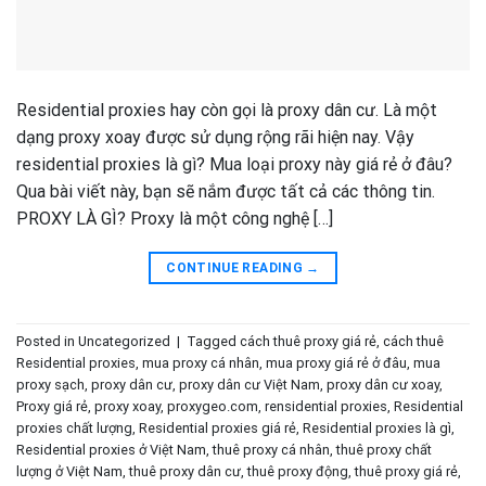
Residential proxies hay còn gọi là proxy dân cư. Là một
dạng proxy xoay được sử dụng rộng rãi hiện nay. Vậy
residential proxies là gì? Mua loại proxy này giá rẻ ở đâu?
Qua bài viết này, bạn sẽ nắm được tất cả các thông tin.
PROXY LÀ GÌ? Proxy là một công nghệ […]
CONTINUE READING
→
Posted in
Uncategorized
|
Tagged
cách thuê proxy giá rẻ
,
cách thuê
Residential proxies
,
mua proxy cá nhân
,
mua proxy giá rẻ ở đâu
,
mua
proxy sạch
,
proxy dân cư
,
proxy dân cư Việt Nam
,
proxy dân cư xoay
,
Proxy giá rẻ
,
proxy xoay
,
proxygeo.com
,
rensidential proxies
,
Residential
proxies chất lượng
,
Residential proxies giá rẻ
,
Residential proxies là gì
,
Residential proxies ở Việt Nam
,
thuê proxy cá nhân
,
thuê proxy chất
lượng ở Việt Nam
,
thuê proxy dân cư
,
thuê proxy động
,
thuê proxy giá rẻ
,