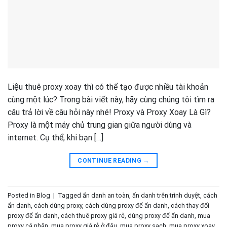
Liệu thuê proxy xoay thì có thể tạo được nhiều tài khoản
cùng một lúc? Trong bài viết này, hãy cùng chúng tôi tìm ra
câu trả lời về câu hỏi này nhé! Proxy và Proxy Xoay Là Gì?
Proxy là một máy chủ trung gian giữa người dùng và
internet. Cụ thể, khi bạn […]
CONTINUE READING
→
Posted in
Blog
|
Tagged
ẩn danh an toàn
,
ẩn danh trên trình duyệt
,
cách
ẩn danh
,
cách dùng proxy
,
cách dùng proxy để ẩn danh
,
cách thay đổi
proxy để ẩn danh
,
cách thuê proxy giá rẻ
,
dùng proxy để ẩn danh
,
mua
proxy cá nhân
,
mua proxy giá rẻ ở đâu
,
mua proxy sạch
,
mua proxy xoay