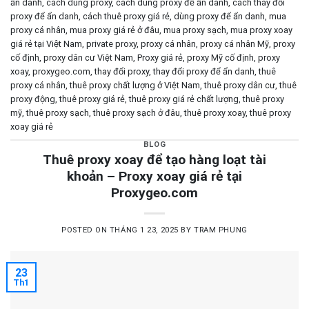
ẩn danh
,
cách dùng proxy
,
cách dùng proxy để ẩn danh
,
cách thay đổi
proxy để ẩn danh
,
cách thuê proxy giá rẻ
,
dùng proxy để ẩn danh
,
mua
proxy cá nhân
,
mua proxy giá rẻ ở đâu
,
mua proxy sạch
,
mua proxy xoay
giá rẻ tại Việt Nam
,
private proxy
,
proxy cá nhân
,
proxy cá nhân Mỹ
,
proxy
cố định
,
proxy dân cư Việt Nam
,
Proxy giá rẻ
,
proxy Mỹ cố định
,
proxy
xoay
,
proxygeo.com
,
thay đổi proxy
,
thay đổi proxy để ẩn danh
,
thuê
proxy cá nhân
,
thuê proxy chất lượng ở Việt Nam
,
thuê proxy dân cư
,
thuê
proxy động
,
thuê proxy giá rẻ
,
thuê proxy giá rẻ chất lượng
,
thuê proxy
mỹ
,
thuê proxy sạch
,
thuê proxy sạch ở đâu
,
thuê proxy xoay
,
thuê proxy
xoay giá rẻ
BLOG
Thuê proxy xoay để tạo hàng loạt tài
khoản – Proxy xoay giá rẻ tại
Proxygeo.com
POSTED ON
THÁNG 1 23, 2025
BY
TRAM PHUNG
23
Th1