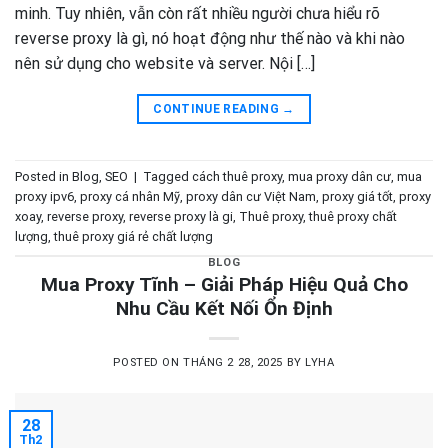
minh. Tuy nhiên, vẫn còn rất nhiều người chưa hiểu rõ
reverse proxy là gì, nó hoạt động như thế nào và khi nào
nên sử dụng cho website và server. Nội […]
CONTINUE READING
→
Posted in
Blog
,
SEO
|
Tagged
cách thuê proxy
,
mua proxy dân cư
,
mua
proxy ipv6
,
proxy cá nhân Mỹ
,
proxy dân cư Việt Nam
,
proxy giá tốt
,
proxy
xoay
,
reverse proxy
,
reverse proxy là gi
,
Thuê proxy
,
thuê proxy chất
lượng
,
thuê proxy giá rẻ chất lượng
BLOG
Mua Proxy Tĩnh – Giải Pháp Hiệu Quả Cho
Nhu Cầu Kết Nối Ổn Định
POSTED ON
THÁNG 2 28, 2025
BY
LYHA
28
Th2