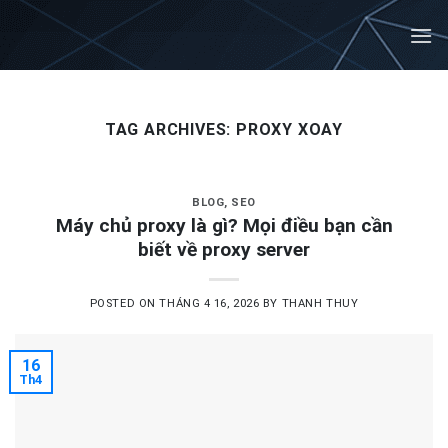
Skip
to
content
TAG ARCHIVES:
PROXY XOAY
BLOG
,
SEO
Máy chủ proxy là gì? Mọi điều bạn cần
biết về proxy server
POSTED ON
THÁNG 4 16, 2026
BY
THANH THUY
16
Th4