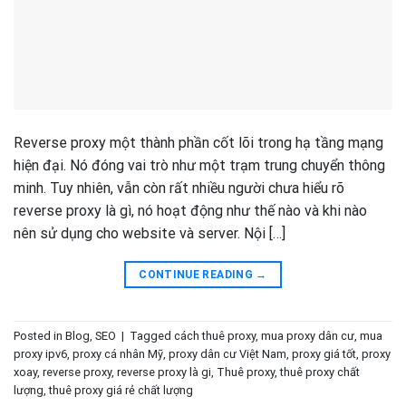
Reverse proxy một thành phần cốt lõi trong hạ tầng mạng
hiện đại. Nó đóng vai trò như một trạm trung chuyển thông
minh. Tuy nhiên, vẫn còn rất nhiều người chưa hiểu rõ
reverse proxy là gì, nó hoạt động như thế nào và khi nào
nên sử dụng cho website và server. Nội […]
CONTINUE READING
→
Posted in
Blog
,
SEO
|
Tagged
cách thuê proxy
,
mua proxy dân cư
,
mua
proxy ipv6
,
proxy cá nhân Mỹ
,
proxy dân cư Việt Nam
,
proxy giá tốt
,
proxy
xoay
,
reverse proxy
,
reverse proxy là gi
,
Thuê proxy
,
thuê proxy chất
lượng
,
thuê proxy giá rẻ chất lượng