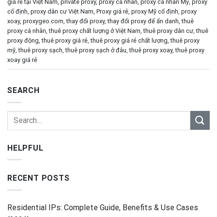
giá rẻ tại Việt Nam
,
private proxy
,
proxy cá nhân
,
proxy cá nhân Mỹ
,
proxy
cố định
,
proxy dân cư Việt Nam
,
Proxy giá rẻ
,
proxy Mỹ cố định
,
proxy
xoay
,
proxygeo.com
,
thay đổi proxy
,
thay đổi proxy để ẩn danh
,
thuê
proxy cá nhân
,
thuê proxy chất lượng ở Việt Nam
,
thuê proxy dân cư
,
thuê
proxy động
,
thuê proxy giá rẻ
,
thuê proxy giá rẻ chất lượng
,
thuê proxy
mỹ
,
thuê proxy sạch
,
thuê proxy sạch ở đâu
,
thuê proxy xoay
,
thuê proxy
xoay giá rẻ
SEARCH
HELPFUL
RECENT POSTS
Residential IPs: Complete Guide, Benefits & Use Cases