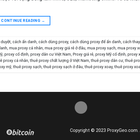
CONTINUE READING
→
 duyệt
,
cách ẩn danh
,
cách dùng proxy
,
cách dùng proxy để ẩn danh
,
cách thay
 danh
,
mua proxy cá nhân
,
mua proxy giá rẻ ở đâu
,
mua proxy sạch
,
mua proxy xo
Mỹ
,
proxy cố định
,
proxy dân cư Việt Nam
,
Proxy giá rẻ
,
proxy Mỹ cố định
,
proxy 
ê proxy cá nhân
,
thuê proxy chất lượng ở Việt Nam
,
thuê proxy dân cư
,
thuê pro
oxy mỹ
,
thuê proxy sạch
,
thuê proxy sạch ở đâu
,
thuê proxy xoay
,
thuê proxy xoa
Copyright © 2023 ProxyGeo.com. Al