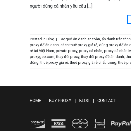
người dùng cá nhân yêu cầu […]
Posted in
Blog
|
Tagged
ẩn danh an toàn
,
ẩn danh trên trình
proxy để ẩn danh
,
cách thuê proxy giá rẻ
,
dùng proxy để ẩn
rẻ tại Việt Nam
,
private proxy
,
proxy cá nhân
,
proxy cá nhân 
proxygeo.com
,
thay đổi proxy
,
thay đổi proxy để ẩn danh
,
thu
động
,
thuê proxy giá rẻ
,
thuê proxy giá rẻ chất lượng
,
thuê pr
HOME
BUY PROXY
BLOG
CONTACT