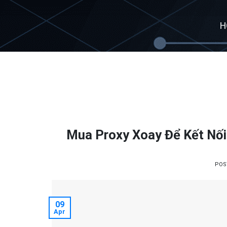
Skip
to
H
content
Mua Proxy Xoay Để Kết Nối
POS
09
Apr